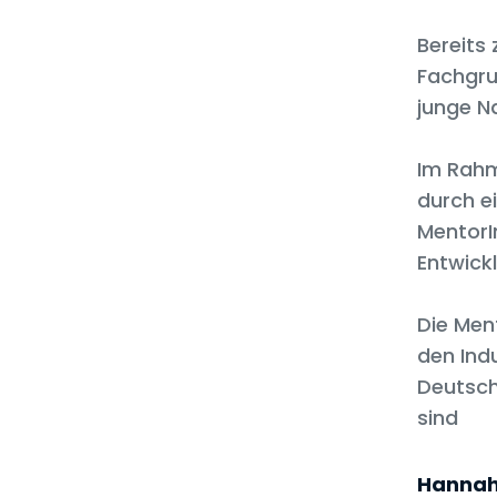
Bereits
Fachgru
junge N
Im Rah
durch e
MentorI
Entwickl
Die Men
den Ind
Deutsch
sind
Hannah