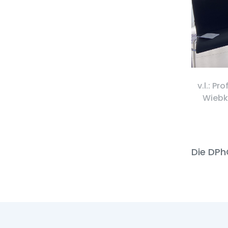
v.l.: P
Wiebke
Die DPh