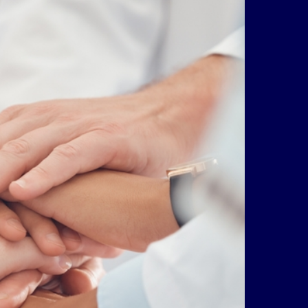
e für
ei der DPhG.