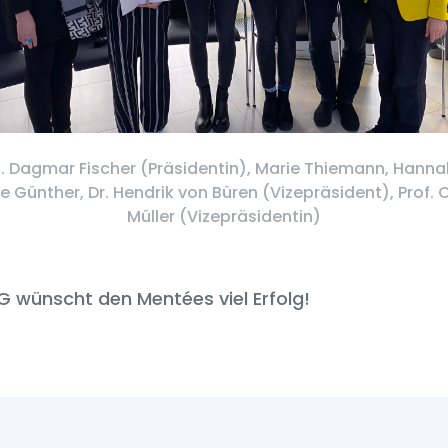
rof. Dagmar Fischer (Präsidentin), Marie Thiemann, Hann
 Günther, Dr. Hendrik von Büren (Vizepräsident), Prof. 
Müller (Vizepräsidentin)
G wünscht den Mentées viel Erfolg!