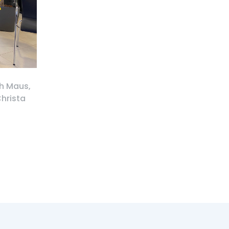
ah Maus,
Christa