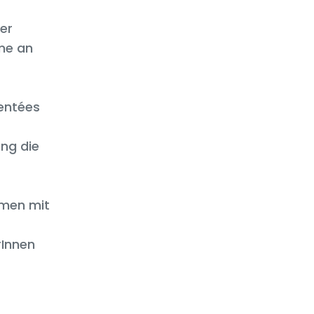
er
me an
entées
ng die
men mit
rInnen