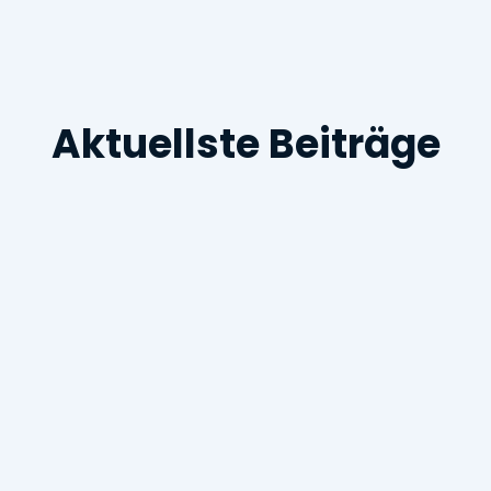
Aktuellste Beiträge
12.6.2026
Ehemalige DPhG-Präsidentin
zur Senatorin gewählt