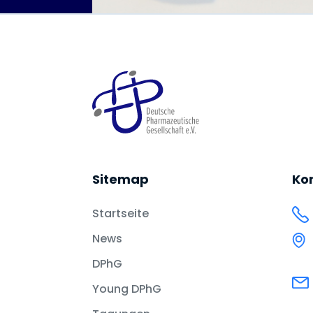
Sitemap
Ko
Startseite
News
DPhG
Young DPhG