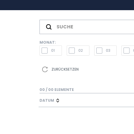
MONAT:
01
02
03
ZURÜCKSETZEN
00
/
00
ELEMENTE
DATUM