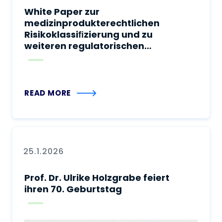
White Paper zur
medizinprodukterechtlichen
Risikoklassiﬁzierung und zu
weiteren regulatorischen
Anforderungen in Deutschland
an Vaporisatoren zum
Verdampfen von
cannabinoidhaltigen
READ MORE
Zubereitungen oder
Cannabisblüten zur inhalativen
Verabreichung
25.1.2026
Prof. Dr. Ulrike Holzgrabe feiert
ihren 70. Geburtstag