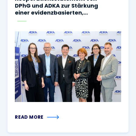
DPhG und ADKA zur Stärkung
einer evidenzbasierten,
sicheren und
sektorenübergreifenden
Arzneimitteltherapie
READ MORE