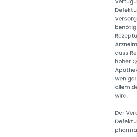
Verfügun
Defektur
Versorg
benötig
Rezeptur
Arzneim
dass Re
hoher Qu
Apothek
weniger
allem d
wird.
Der Ver
Defektu
pharmaz