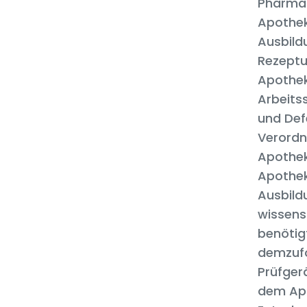
Pharmaz
Apothek
Ausbildu
Rezeptu
Apothek
Arbeitss
und Def
Verordn
Apothek
Apothek
Ausbildu
wissensc
benötig
demzufo
Prüfgerä
dem Apo