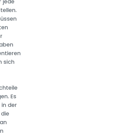
r jede
ellen.
müssen
ten
r
gaben
entieren
n sich
hteile
gen. Es
 in der
 die
 an
en