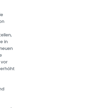
ie
on
ellen,
e in
 neuen
e
 vor
 erhöht
nd