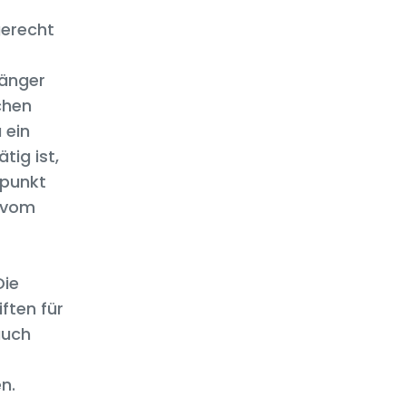
gerecht
länger
chen
 ein
tig ist,
tpunkt
 vom
Die
ften für
auch
n.