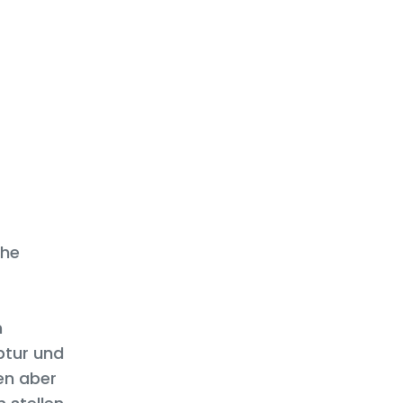
che
m
ptur und
en aber