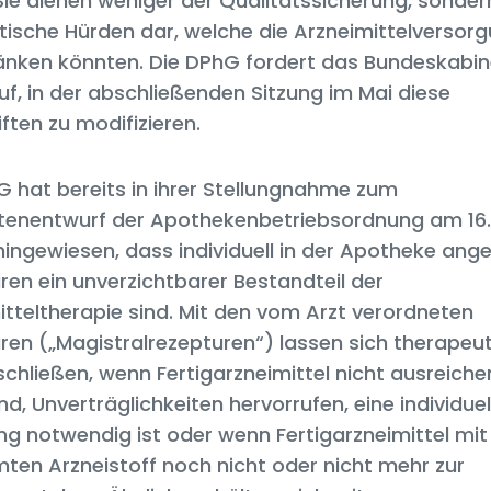
. Sie dienen weniger der Qualitätssicherung, sonder
tische Hürden dar, welche die Arzneimittelversor
änken könnten. Die DPhG fordert das Bundeskabin
uf, in der abschließenden Sitzung im Mai diese
ften zu modifizieren.
G hat bereits in ihrer Stellungnahme zum
tenentwurf der Apothekenbetriebsordnung am 16.1
hingewiesen, dass individuell in der Apotheke ange
ren ein unverzichtbarer Bestandteil der
itteltherapie sind. Mit den vom Arzt verordneten
ren („Magistralrezepturen“) lassen sich therapeu
schließen, wenn Fertigarzneimittel nicht ausreich
ind, Unverträglichkeiten hervorrufen, eine individuel
ng notwendig ist oder wenn Fertigarzneimittel mi
ten Arzneistoff noch nicht oder nicht mehr zur