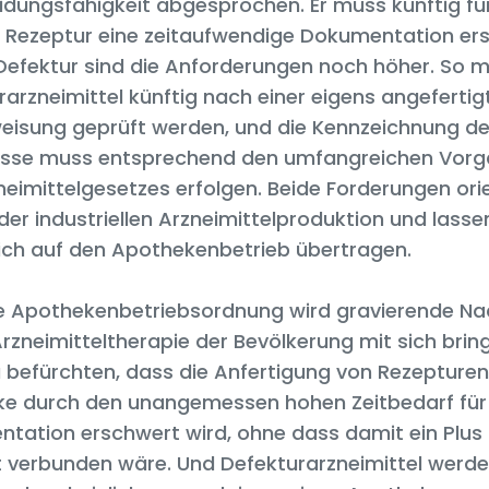
idungsfähigkeit abgesprochen. Er muss künftig fü
e Rezeptur eine zeitaufwendige Dokumentation erst
 Defektur sind die Anforderungen noch höher. So 
rarzneimittel künftig nach einer eigens angefertig
eisung geprüft werden, und die Kennzeichnung de
isse muss entsprechend den umfangreichen Vor
neimittelgesetzes erfolgen. Beide Forderungen ori
der industriellen Arzneimittelproduktion und lasse
ich auf den Apothekenbetrieb übertragen.
e Apothekenbetriebsordnung wird gravierende Nac
Arzneimitteltherapie der Bevölkerung mit sich brin
u befürchten, dass die Anfertigung von Rezepturen
e durch den unangemessen hohen Zeitbedarf für
tation erschwert wird, ohne dass damit ein Plus
t verbunden wäre. Und Defekturarzneimittel werd