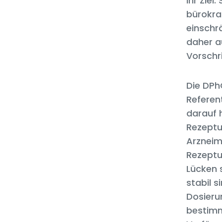
ihr Ziel
bürokra
einschr
daher a
Vorschri
Die DPh
Referen
darauf 
Rezeptu
Arzneim
Rezeptu
Lücken 
stabil s
Dosieru
bestimm