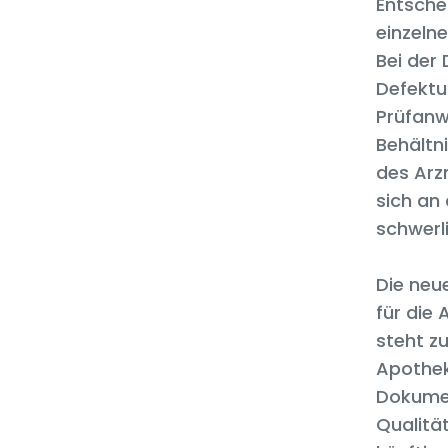
Entsche
einzeln
Bei der
Defektu
Prüfanw
Behältn
des Arz
sich an 
schwerl
Die neu
für die 
steht z
Apothek
Dokumen
Qualitä