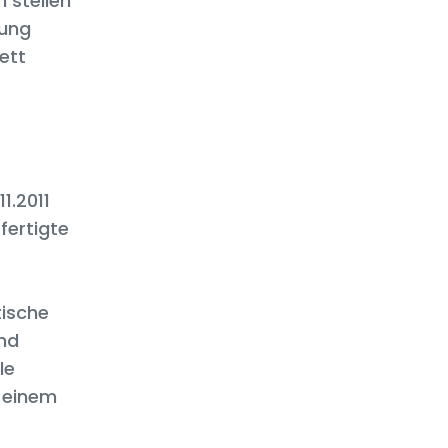
n stellen
gung
ett
1.2011
fertigte
tische
end
le
t einem