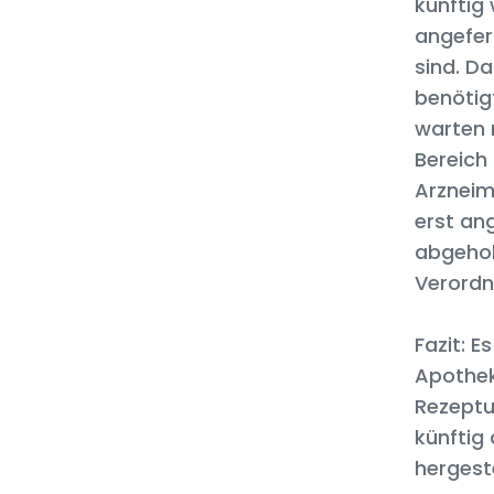
künftig
angefer
sind. D
benötigt
warten 
Bereich
Arzneimi
erst an
abgehol
Verordn
Fazit: 
Apothek
Rezeptu
künftig 
hergeste