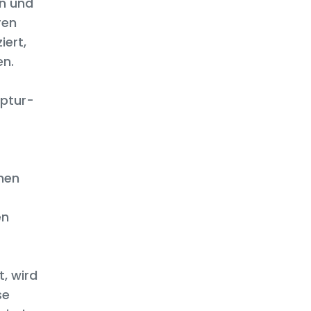
n und
ren
iert,
en.
eptur-
hen
en
t, wird
se