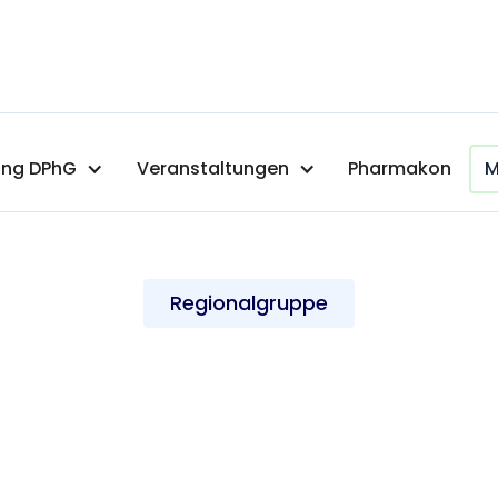
ng DPhG
Veranstaltungen
Pharmakon
M
Regionalgruppe
zurück zur
Landesgruppe
Niedersachsen