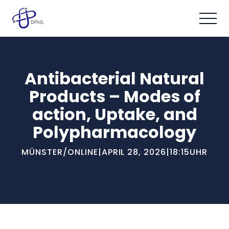
Antibacterial Natural
Products – Modes of
action, Uptake, and
Polypharmacology
MÜNSTER/ONLINE
|
APRIL 28, 2026
|
18:15
UHR