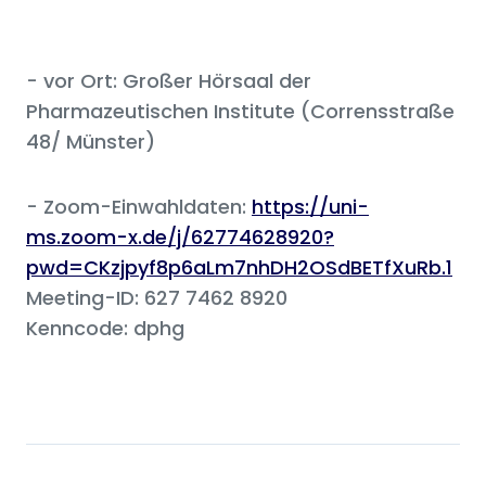
- vor Ort: Großer Hörsaal der
Pharmazeutischen Institute (Corrensstraße
48/ Münster)
- Zoom-Einwahldaten:
https://uni-
ms.zoom-x.de/j/62774628920?
pwd=CKzjpyf8p6aLm7nhDH2OSdBETfXuRb.1
Meeting-ID: 627 7462 8920
Kenncode: dphg