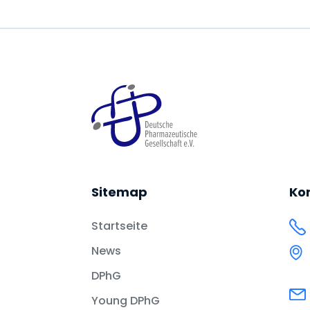
Sitemap
Ko
Startseite
News
DPhG
Young DPhG