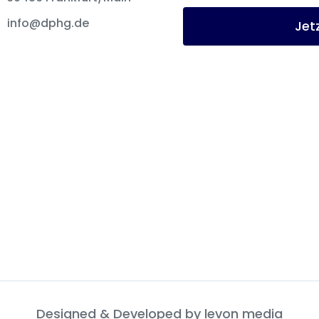
info@dphg.de
Jet
Designed & Developed by
levon media