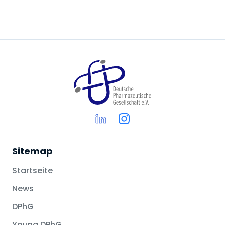
Sitemap
Startseite
News
DPhG
Young DPhG