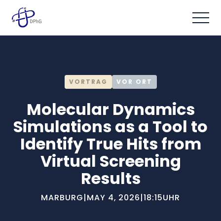
VORTRAG
VOR ORT
Molecular Dynamics
Simulations as a Tool to
Identify True Hits from
Virtual Screening
Results
MARBURG
|
MAY 4, 2026
|
18:15
UHR