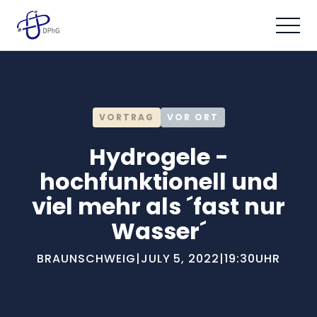
VORTRAG
VOR ORT
Hydrogele -
hochfunktionell und
viel mehr als ´fast nur
Wasser´
BRAUNSCHWEIG
|
JULY 5, 2022
|
19:30
UHR