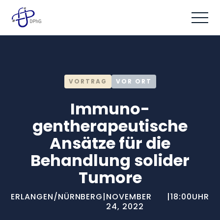
VORTRAG
VOR ORT
Immuno-
gentherapeutische
Ansätze für die
Behandlung solider
Tumore
ERLANGEN/NÜRNBERG
|
NOVEMBER
|
18:00
UHR
24, 2022