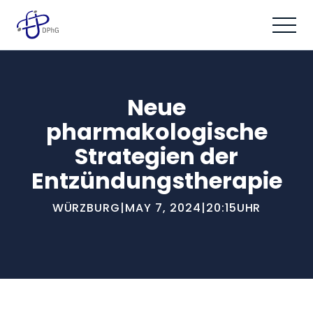
Neue
pharmakologische
Strategien der
Entzündungstherapie
WÜRZBURG
|
MAY 7, 2024
|
20:15
UHR