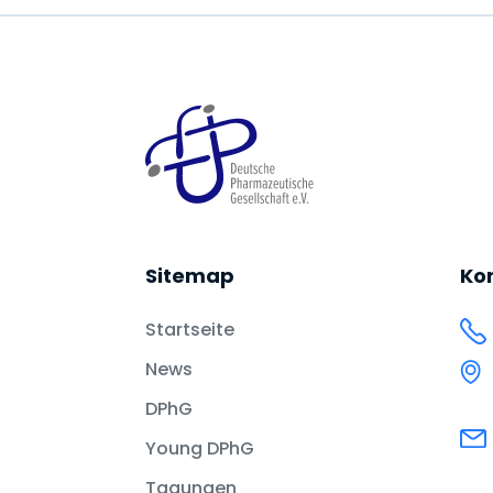
Sitemap
Ko
Startseite
News
DPhG
Young DPhG
Tagungen