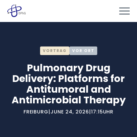
VORTRAG
VOR ORT
Pulmonary Drug
Delivery: Platforms for
Antitumoral and
Antimicrobial Therapy
FREIBURG
|
JUNE 24, 2026
|
17:15
UHR