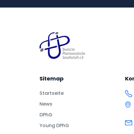
Sitemap
Ko
Startseite
News
DPhG
Young DPhG