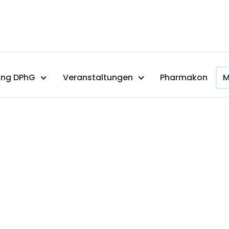
ng DPhG
Veranstaltungen
Pharmakon
M
dr.th.maschke@g