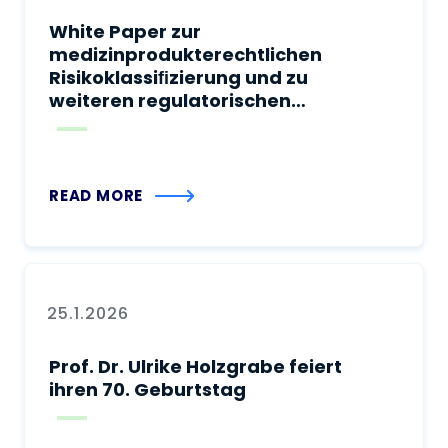
White Paper zur
medizinprodukterechtlichen
Risikoklassiﬁzierung und zu
weiteren regulatorischen
Anforderungen in Deutschland
an Vaporisatoren zum
Verdampfen von
cannabinoidhaltigen
READ MORE
Zubereitungen oder
Cannabisblüten zur inhalativen
Verabreichung
25.1.2026
Prof. Dr. Ulrike Holzgrabe feiert
ihren 70. Geburtstag