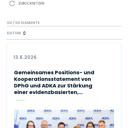
ZURÜCKSETZEN
00
/
00
ELEMENTE
DATUM
13.6.2026
Gemeinsames Positions- und
Kooperationsstatement von
DPhG und ADKA zur Stärkung
einer evidenzbasierten,
sicheren und
sektorenübergreifenden
Arzneimitteltherapie